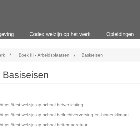
geving
Codex welzijn op het werk
Opleidingen
erk
/
Boek III - Arbeidsplaatsen
/
Basiseisen
Basiseisen
https://test.welzijn-op-school.be/verlichting
https://test.welzijn-op-school.be/luchtverversing-en-binnenklimaat
https://test.welzijn-op-school.be/temperatuur