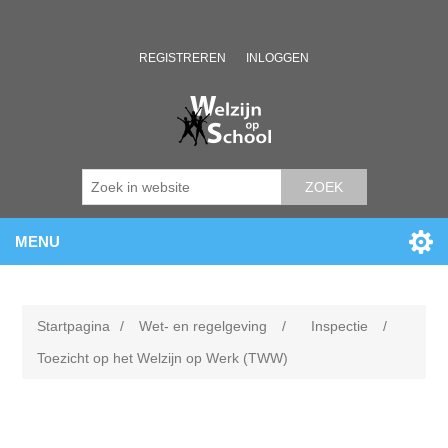
REGISTREREN
INLOGGEN
ZOEK
MENU
Startpagina
/
Wet- en regelgeving
/
Inspectie
/
Toezicht op het Welzijn op Werk (TWW)