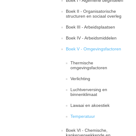
Boek I - Algemene beginselen
Boek II - Organisatorische
structuren en sociaal overleg
Boek III - Arbeidsplaatsen
Boek IV - Arbeidsmiddelen
Boek V - Omgevingsfactoren
Thermische
omgevingsfactoren
Verlichting
Luchtverversing en
binnenklimaat
Lawaai en akoestiek
Temperatuur
Boek VI - Chemische,
kankerverwekkende en