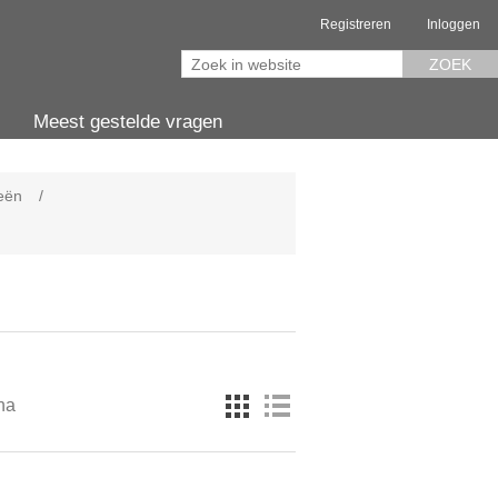
Registreren
Inloggen
ZOEK
Meest gestelde vragen
eën
/
na