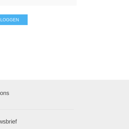
NLOGGEN
 ons
wsbrief