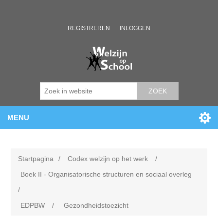
REGISTREREN
INLOGGEN
ZOEK
MENU
Startpagina
/
Codex welzijn op het werk
/
Boek II - Organisatorische structuren en sociaal overleg
/
EDPBW
/
Gezondheidstoezicht