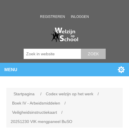
REGISTREREN
INLOGGEN
ZOEK
MENU
Startpagina
/
Codex welzijn op het werk
/
Boek IV - Arbeidsmiddelen
/
Veiligheidsinstructiekaart
/
20251230 VIK mengpaneel BuSO