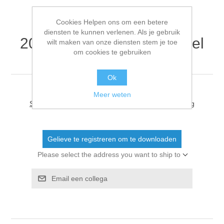
Cookies Helpen ons om een betere
diensten te kunnen verlenen. Als je gebruik
20251230 VIK mengpaneel
wilt maken van onze diensten stem je toe
om cookies te gebruiken
BuSO
Ok
Meer weten
Schrijf als eerste voor dit document een beoordeling
Gelieve te registreren om te downloaden
Please select the address you want to ship to
Email een collega