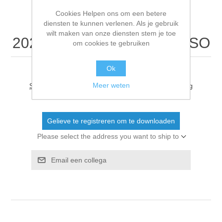
Cookies Helpen ons om een betere
diensten te kunnen verlenen. Als je gebruik
wilt maken van onze diensten stem je toe
20251230 VIK koelkast BuSO
om cookies te gebruiken
Ok
Meer weten
Schrijf als eerste voor dit document een beoordeling
Gelieve te registreren om te downloaden
Please select the address you want to ship to
Email een collega