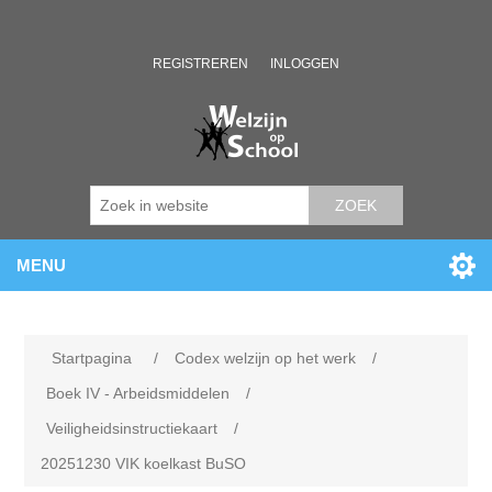
REGISTREREN
INLOGGEN
ZOEK
MENU
Startpagina
/
Codex welzijn op het werk
/
Boek IV - Arbeidsmiddelen
/
Veiligheidsinstructiekaart
/
20251230 VIK koelkast BuSO